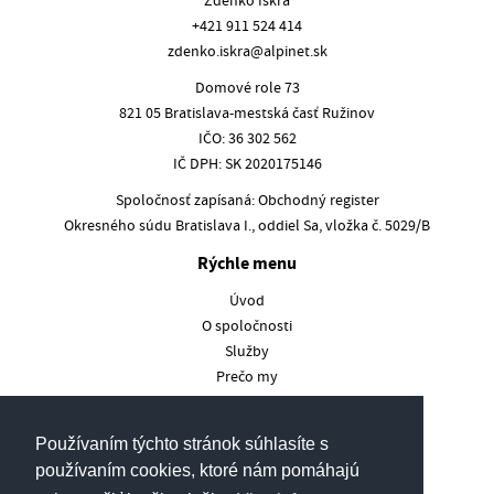
Zdenko Iskra
+421 911 524 414
zdenko.iskra@alpinet.sk
Domové role 73
821 05 Bratislava-mestská časť Ružinov
IČO: 36 302 562
IČ DPH: SK 2020175146
Spoločnosť zapísaná: Obchodný register
Okresného súdu Bratislava I., oddiel Sa, vložka č. 5029/B
Rýchle menu
Úvod
O spoločnosti
Služby
Prečo my
Referencie
Galéria
Používaním týchto stránok súhlasíte s
Kontakt
používaním cookies, ktoré nám pomáhajú
Cookies