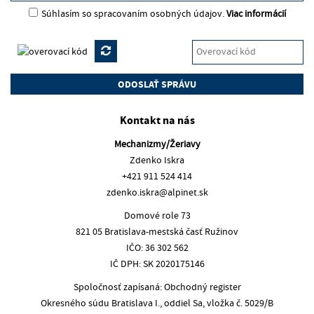
Súhlasím so spracovaním osobných údajov.
Viac informácií
Kontakt na nás
Mechanizmy/Žeriavy
Zdenko Iskra
+421 911 524 414
zdenko.iskra@alpinet.sk
Domové role 73
821 05 Bratislava-mestská časť Ružinov
IČO: 36 302 562
IČ DPH: SK 2020175146
Spoločnosť zapísaná: Obchodný register
Okresného súdu Bratislava I., oddiel Sa, vložka č. 5029/B