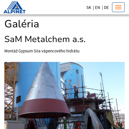
SK
|
EN
|
DE
Toggl
navig
Galéria
SaM Metalchem a.s.
Montáž Gypsum Sila vápencového hidrátu